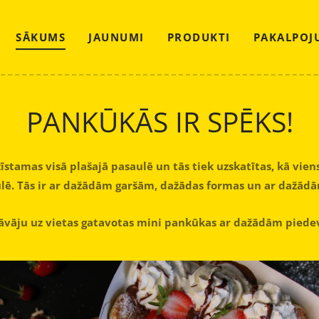
SĀKUMS
JAUNUMI
PRODUKTI
PAKALPOJ
PANKŪKĀS IR SPĒKS!
īstamas visā plašajā pasaulē un tās tiek uzskatītas, kā vie
lē. Tās ir ar dažādām garšām, dažādas formas un ar dažād
āvāju uz vietas gatavotas mini pankūkas ar dažādām pied