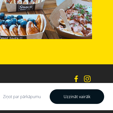
Ziņot par pārkāpumu
Uzzināt vairāk