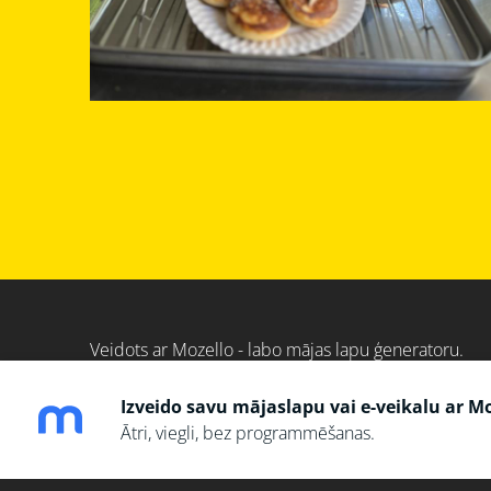
Veidots ar
Mozello
- labo mājas lapu ģeneratoru.
Izveido savu mājaslapu vai e-veikalu ar Mo
Ātri, viegli, bez programmēšanas.