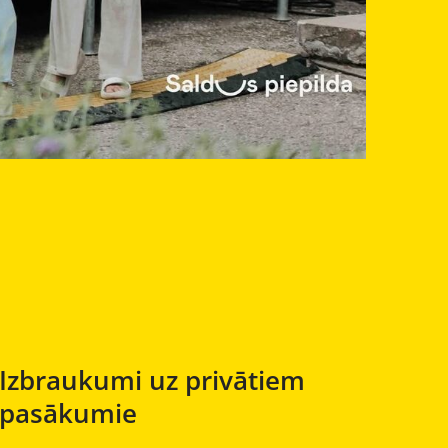
Izbraukumi uz privātiem
pasākumie