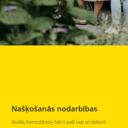
Našķošanās nodarbības
Skolās, bernudārzos- bērni paši cep un dekorē