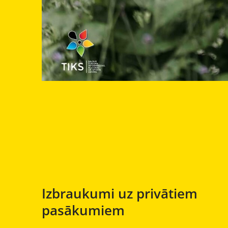
Izbraukumi uz privātiem
pasākumiem