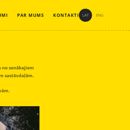
UMI
PAR MUMS
KONTAKTI
LAT
ENG
ns no senākajiem
ām sastāvdaļām.
evām.